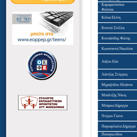
Καραματσούκα
Φιλίππα
Κόλια Ελένη
Κοντού Στέλλα
Κοτσαλίδης Φώτης
Κωνσταντά Νικολίνα
Λάζου Εύα
Λάντζας Στέργιος
Μιχαηλίδου Ηλιάννα
Μπαλτζής Νίκος
Μπάρκα Δήμητρα
Ντέρου Γιώτα
Παγκαρλιώτα Δήμητρα
Παναγιωτίδου