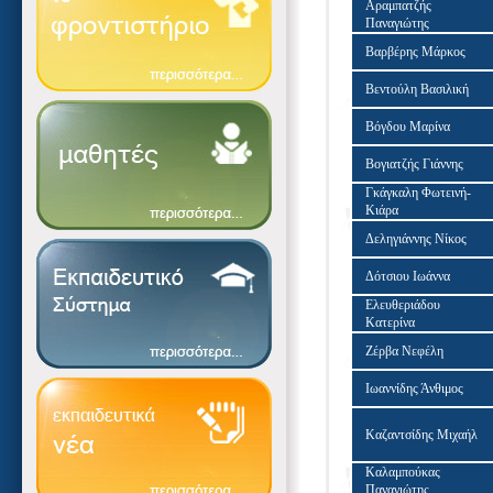
Αραμπατζής
Παναγιώτης
Βαρβέρης Μάρκος
Βεντούλη Βασιλική
Βόγδου Μαρίνα
Βογιατζής Γιάννης
Γκάγκαλη Φωτεινή-
Κιάρα
Δεληγιάννης Νίκος
Δότσιου Ιωάννα
Ελευθεριάδου
Κατερίνα
Ζέρβα Νεφέλη
Ιωαννίδης Άνθιμος
Καζαντσίδης Μιχαήλ
Καλαμπούκας
Παναγιώτης