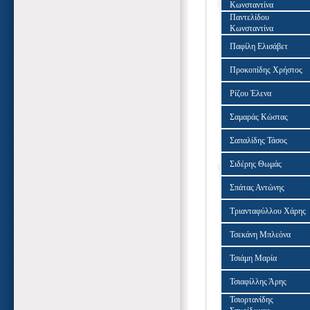
Κωνσταντίνα
Παντελίδου
Κωνσταντίνα
Παφίλη Ελισάβετ
Προκοπίδης Χρήστος
Ρίζου Έλενα
Σαμαράς Κώστας
Σαπαλίδης Τάσος
Σιδέρης Θωμάς
Σπάτας Αντώνης
Τριανταφύλλου Χάρης
Τσεκάνη Μπλεόνα
Τσιάμη Μαρία
Τσιαφίλλης Άρης
Τσιορτανίδης