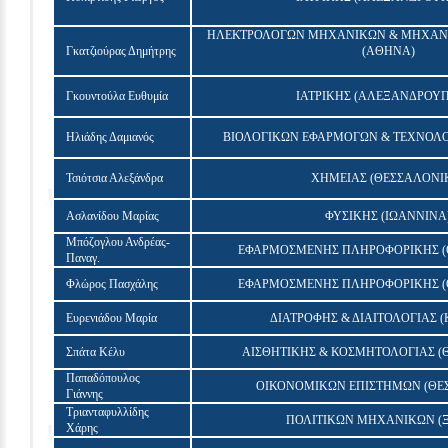
ΗΛΕΚΤΡΟΛΟΓΩΝ ΜΗΧΑΝΙΚΩΝ & ΜΗΧΑΝ
Γκατζιούρας Δημήτρης
(ΑΘΗΝΑ)
Γκουντούλα Ευθυμία
ΙΑΤΡΙΚΗΣ (ΑΛΕΞΑΝΔΡΟΥ
Ηλιάδης Δαμιανός
ΒΙΟΛΟΓΙΚΩΝ ΕΦΑΡΜΟΓΩΝ & ΤΕΧΝΟΛΟ
Τσιότσια Αλεξάνδρα
ΧΗΜΕΙΑΣ (ΘΕΣΣΑΛΟΝΙ
Ασλανίδου Μαρίας
ΦΥΣΙΚΗΣ (ΙΩΑΝΝΙΝΑ
Μπόζογλου Ανδρέας-
ΕΦΑΡΜΟΣΜΕΝΗΣ ΠΛΗΡΟΦΟΡΙΚΗΣ (
Παναγ.
Φλώρος Πασχάλης
ΕΦΑΡΜΟΣΜΕΝΗΣ ΠΛΗΡΟΦΟΡΙΚΗΣ (
Ευρενιάδου Μαρία
ΔΙΑΤΡΟΦΗΣ & ΔΙΑΙΤΟΛΟΓΙΑΣ (
Σπάτα Κέλυ
ΑΙΣΘΗΤΙΚΗΣ & ΚΟΣΜΗΤΟΛΟΓΙΑΣ (
Παπαδόπουλος
ΟΙΚΟΝΟΜΙΚΩΝ ΕΠΙΣΤΗΜΩΝ (ΘΕ
Γιάννης
Τριανταφυλλίδης
ΠΟΛΙΤΙΚΩΝ ΜΗΧΑΝΙΚΩΝ (
Χάρης