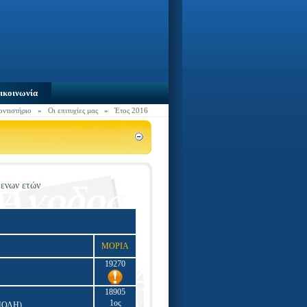
ικοινωνία
οντιστήριο
»
Οι επιτυχίες μας
»
Έτος 2016
μενων ετών
ΜΟΡΙΑ
19270
18905
1ος
ΠΟΛΗ)