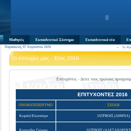
Μαθητές
Εκπαιδευτικό Σύστημα
Εκπαιδευτικά νέα
Επ
Παρασκευή, 07 Αυγούστου 2026
»
Το Φρ
Οι επιτυχίες μας - Έτος 2016
Επιτυχόντες - Δείτε τους πρώτους προηγού
ΕΠΙΤΥΧΟΝΤΕΣ 2016
ΟΝΟΜΑΤΕΠΩΝΥΜΟ
ΣΧΟΛΗ
Κεφαλά Κλεοπάτρα
ΙΑΤΡΙΚΗΣ (ΑΘΗΝΑ)
Κυπιρτίδης Γιώργος
ΙΑΤΡΙΚΗΣ (ΑΛΕΞΑΝΔΡΟΥ