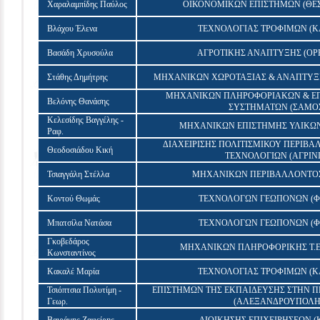
Χαραλαμπίδης Παύλος
ΟΙΚΟΝΟΜΙΚΩΝ ΕΠΙΣΤΗΜΩΝ (ΘΕ
Βλάχου Έλενα
ΤΕΧΝΟΛΟΓΙΑΣ ΤΡΟΦΙΜΩΝ (Κ
Βασάδη Χρυσούλα
ΑΓΡΟΤΙΚΗΣ ΑΝΑΠΤΥΞΗΣ (ΟΡ
Στάθης Δημήτρης
ΜΗΧΑΝΙΚΩΝ ΧΩΡΟΤΑΞΙΑΣ & ΑΝΑΠΤΥΞ
ΜΗΧΑΝΙΚΩΝ ΠΛΗΡΟΦΟΡΙΑΚΩΝ & Ε
Βελόνης Θανάσης
ΣΥΣΤΗΜΑΤΩΝ (ΣΑΜΟ
Κελεσίδης Βαγγέλης -
ΜΗΧΑΝΙΚΩΝ ΕΠΙΣΤΗΜΗΣ ΥΛΙΚΩΝ
Ραφ.
ΔΙΑΧΕΙΡΙΣΗΣ ΠΟΛΙΤΙΣΜΙΚΟΥ ΠΕΡΙΒ
Θεοδοσιάδου Κική
ΤΕΧΝΟΛΟΓΙΩΝ (ΑΓΡΙΝΙ
Τσιαγγάλη Στέλλα
ΜΗΧΑΝΙΚΩΝ ΠΕΡΙΒΑΛΛΟΝΤΟΣ
Κοντού Θωμάς
ΤΕΧΝΟΛΟΓΩΝ ΓΕΩΠΟΝΩΝ (Φ
Μπατσίλα Νατάσα
ΤΕΧΝΟΛΟΓΩΝ ΓΕΩΠΟΝΩΝ (Φ
Γκοβεδάρος
ΜΗΧΑΝΙΚΩΝ ΠΛΗΡΟΦΟΡΙΚΗΣ Τ.Ε.
Κωνσταντίνος
Κακαλέ Μαρία
ΤΕΧΝΟΛΟΓΙΑΣ ΤΡΟΦΙΜΩΝ (Κ
Τσιόπτσια Πολυτίμη -
ΕΠΙΣΤΗΜΩΝ ΤΗΣ ΕΚΠΑΙΔΕΥΣΗΣ ΣΤΗΝ Π
Γεωρ.
(ΑΛΕΞΑΝΔΡΟΥΠΟΛ