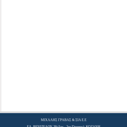
ΜΙΧΑΛΗΣ ΓΡΑΒΑΣ & ΣΙΑ Ε.Ε
ΕΛ. ΒΕΝΙΖΕΛΟΥ 29 (1ος - 2ος Όροφος), ΚΟΖΑΝΗ